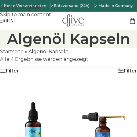
✓ Keine Versandkosten
✓Blitzversand (24h)
✓ Made in Germany
Skip to navigation
Skip to main content
MENÜ
Algenöl Kapseln
Startseite
»
Algenöl Kapseln
Alle 4 Ergebnisse werden angezeigt
Filter
Filter