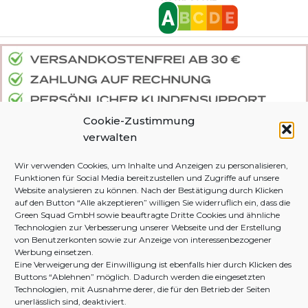
Cookie-Zustimmung
verwalten
Wir verwenden Cookies, um Inhalte und Anzeigen zu personalisieren,
DEINE BESTELLUNG
DJIVE NATURALS
Funktionen für Social Media bereitzustellen und Zugriffe auf unsere
Website analysieren zu können. Nach der Bestätigung durch Klicken
Zahlung und Versand
Green The Globe
auf den Button “Alle akzeptieren” willigen Sie widerruflich ein, dass die
Green Squad GmbH sowie beauftragte Dritte Cookies und ähnliche
Widerruf & Rückgabe
Zertifikate
Technologien zur Verbesserung unserer Webseite und der Erstellung
von Benutzerkonten sowie zur Anzeige von interessenbezogener
FAQ
Haftungsausschluss
Werbung einsetzen.
Eine Verweigerung der Einwilligung ist ebenfalls hier durch Klicken des
Kontakt
Streitschlichtung
Buttons “Ablehnen” möglich. Dadurch werden die eingesetzten
Technologien, mit Ausnahme derer, die für den Betrieb der Seiten
unerlässlich sind, deaktiviert.