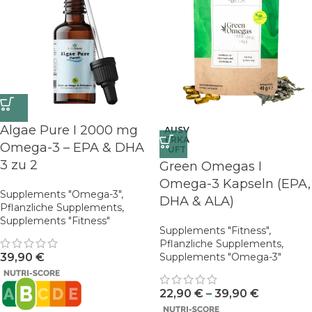
Algae Pure I 2000 mg
AUSV
ERKA
Omega-3 – EPA & DHA
UFT
3 zu 2
Green Omegas I
Omega-3 Kapseln (EPA,
Supplements "Omega-3"
,
DHA & ALA)
Pflanzliche Supplements
,
Supplements "Fitness"
Supplements "Fitness"
,
Pflanzliche Supplements
,
39,90
€
Supplements "Omega-3"
22,90
€
–
39,90
€