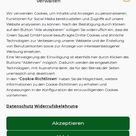
verwalten
Wir verwenden Cookies, um Inhalte und Anzeigen zu personalisieren,
DEINE BESTELLUNG
DJIVE NATURALS
Funktionen für Social Media bereitzustellen und Zugriffe auf unsere
Website analysieren zu können. Nach der Bestätigung durch Klicken
Zahlung und Versand
Green The Globe
auf den Button “Alle akzeptieren” willigen Sie widerruflich ein, dass die
Green Squad GmbH sowie beauftragte Dritte Cookies und ähnliche
Widerruf & Rückgabe
Zertifikate
Technologien zur Verbesserung unserer Webseite und der Erstellung
von Benutzerkonten sowie zur Anzeige von interessenbezogener
FAQ
Haftungsausschluss
Werbung einsetzen.
Eine Verweigerung der Einwilligung ist ebenfalls hier durch Klicken des
Kontakt
Streitschlichtung
Buttons “Ablehnen” möglich. Dadurch werden die eingesetzten
Technologien, mit Ausnahme derer, die für den Betrieb der Seiten
unerlässlich sind, deaktiviert.
In den
“
Cookie-Richtlinien
”
haben Sie die Möglichkeit, weitere
ZAHLUNGS-
Informationen zu den Cookie-Richtlinien zu erhalten und
B2B / AFFILIATE
METHODEN
Anpassungen in der Konfiguration der einzuwilligenden Cookies
vornehmen.
Business Portal
Shop
Datenschutz
Widerrufsbelehrung
MELD DICH
BEI UNS
Akzeptieren