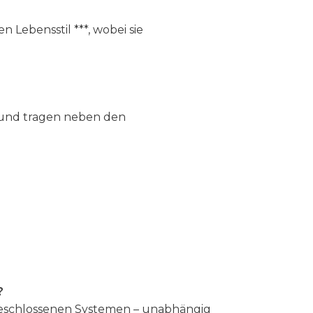
Lebensstil ***, wobei sie
n und tragen neben den
?
 geschlossenen Systemen – unabhängig