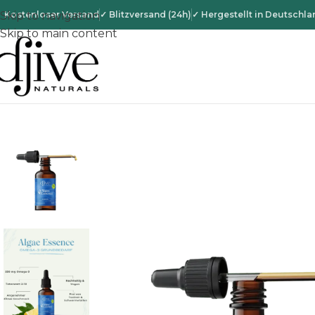
 Kostenloser Versand
Skip to navigation
✓ Blitzversand (24h)
✓ Hergestellt in Deutschla
Skip to main content