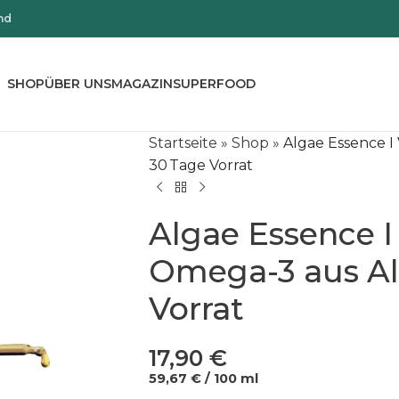
nd
SHOP
ÜBER UNS
MAGAZIN
SUPERFOOD
Startseite
»
Shop
»
Algae Essence I
30 Tage Vorrat
Algae Essence 
Omega-3 aus Al
Vorrat
17,90
€
59,67
€
/
100
ml