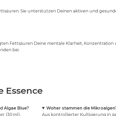
äuren. Sie unterstützen Deinen aktiven und gesunden 
igten Fettsäuren Deine mentale Klarheit, Konzentratio
nden bei.
e Essence
d Algae Blue
?
Woher stammen die Mikroalgen
r (30 ml),
Aus kontrollierter Kultivierung in