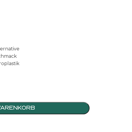
ernative
chmack
oplastik
WARENKORB