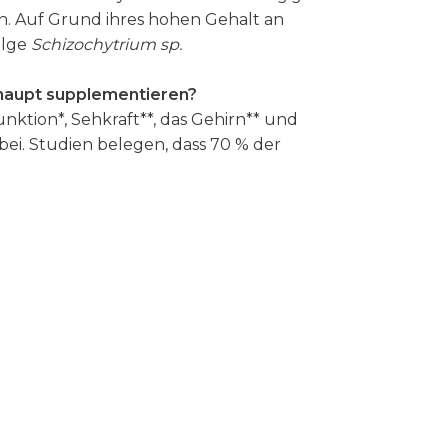
n. Auf Grund ihres hohen Gehalt an
alge
Schizochytrium sp.
haupt supplementieren?
ktion*, Sehkraft**, das Gehirn** und
ei. Studien belegen, dass 70 % der