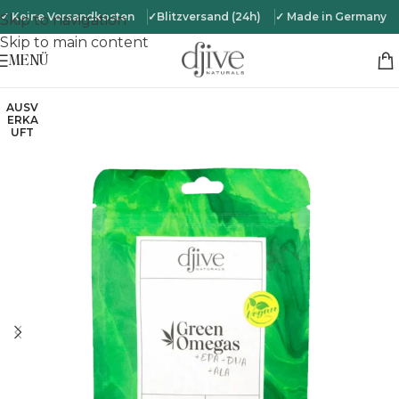
✓ Keine Versandkosten
✓Blitzversand (24h)
✓ Made in Germany
Skip to navigation
Skip to main content
MENÜ
AUSV
ERKA
UFT