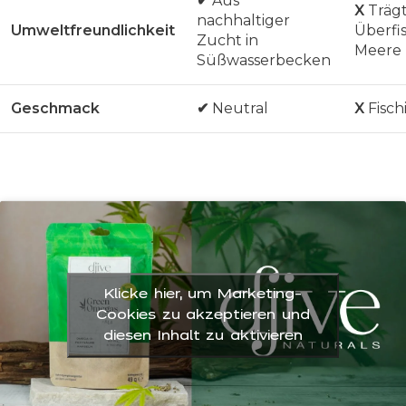
✔
Aus
X
Trägt
nachhaltiger
Umweltfreundlichkeit
Überfi
Zucht in
Meere 
Süßwasserbecken
Geschmack
✔
Neutral
X
Fisch
Klicke hier, um Marketing-
Cookies zu akzeptieren und
diesen Inhalt zu aktivieren