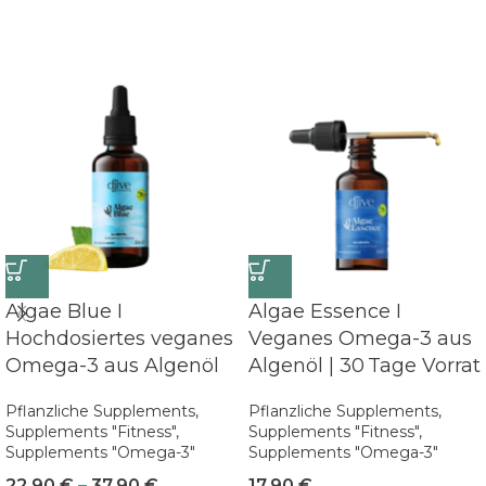
Algae Blue I
Algae Essence I
Hochdosiertes veganes
Veganes Omega-3 aus
Omega-3 aus Algenöl
Algenöl | 30 Tage Vorrat
Pflanzliche Supplements
,
Pflanzliche Supplements
,
Supplements "Fitness"
,
Supplements "Fitness"
,
Supplements "Omega-3"
Supplements "Omega-3"
22,90
€
–
37,90
€
17,90
€