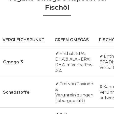
Fischöl
VERGLEICHSPUNKT
GREEN OMEGAS
FISCH
✔
Enthält EPA,
✔
Enth
DHA & ALA - EPA:
Omega-3
EPA:D
DHA im Verhältnis
Verhält
3:2.
✔
Frei von Toxinen
X
Kann
&
Schadstoffe
Verunr
Verunreinigungen
aufwei
(laborgeprüft)