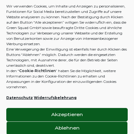
Wir verwenden Cookies, um Inhalte und Anzeigen zu personalisieren,
DEINE BESTELLUNG
DJIVE NATURALS
Funktionen für Social Media bereitzustellen und Zugriffe auf unsere
Website analysieren zu können. Nach der Bestätigung durch Klicken
Zahlung und Versand
Green The Globe
auf den Button “Alle akzeptieren” willigen Sie widerruflich ein, dass die
Green Squad GmbH sowie beauftragte Dritte Cookies und ähnliche
Widerruf & Rückgabe
Zertifikate
Technologien zur Verbesserung unserer Webseite und der Erstellung
von Benutzerkonten sowie zur Anzeige von interessenbezogener
FAQ
Haftungsausschluss
Werbung einsetzen.
Eine Verweigerung der Einwilligung ist ebenfalls hier durch Klicken des
Kontakt
Streitschlichtung
Buttons “Ablehnen” möglich. Dadurch werden die eingesetzten
Technologien, mit Ausnahme derer, die für den Betrieb der Seiten
unerlässlich sind, deaktiviert.
In den
“
Cookie-Richtlinien
”
haben Sie die Möglichkeit, weitere
ZAHLUNGS-
Informationen zu den Cookie-Richtlinien zu erhalten und
B2B / AFFILIATE
METHODEN
Anpassungen in der Konfiguration der einzuwilligenden Cookies
vornehmen.
Business Portal
Shop
Datenschutz
Widerrufsbelehrung
MELD DICH
BEI UNS
Akzeptieren
Ablehnen
Impressum
Datenschutz
AGB
Cookie-Richtlinien