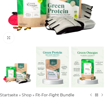
Klick zum Vergrößern
Startseite
»
Shop
»
Fit-For-Fight Bundle