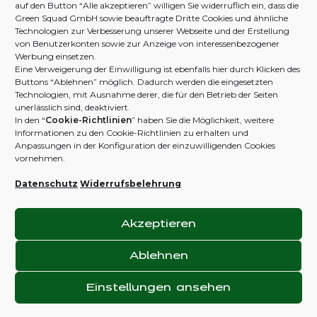
Zahlung und Versand
Green The Globe
auf den Button “Alle akzeptieren” willigen Sie widerruflich ein, dass die
Green Squad GmbH sowie beauftragte Dritte Cookies und ähnliche
Widerruf & Rückgabe
Zertifikate
Technologien zur Verbesserung unserer Webseite und der Erstellung
von Benutzerkonten sowie zur Anzeige von interessenbezogener
FAQ
Haftungsausschluss
Werbung einsetzen.
Eine Verweigerung der Einwilligung ist ebenfalls hier durch Klicken des
Kontakt
Streitschlichtung
Buttons “Ablehnen” möglich. Dadurch werden die eingesetzten
Technologien, mit Ausnahme derer, die für den Betrieb der Seiten
unerlässlich sind, deaktiviert.
In den
“
Cookie-Richtlinien
”
haben Sie die Möglichkeit, weitere
ZAHLUNGS-
Informationen zu den Cookie-Richtlinien zu erhalten und
B2B / AFFILIATE
METHODEN
Anpassungen in der Konfiguration der einzuwilligenden Cookies
vornehmen.
Business Portal
Shop
Datenschutz
Widerrufsbelehrung
MELD DICH
BEI UNS
Akzeptieren
Ablehnen
Impressum
Datenschutz
AGB
Cookie-Richtlinien
Einstellungen ansehen
Shop
Filter
Wunschliste
Warenkorb
Mein Konto