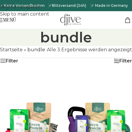
✓ Keine Versandkosten
✓Blitzversand (24h)
✓ Made in Germany
Skip to navigation
Skip to main content
MENÜ
bundle
Startseite
»
bundle
Alle 3 Ergebnisse werden angezeigt
Filter
Filter