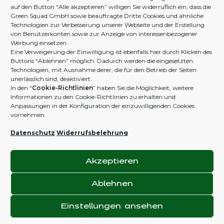
Zahlung und Versand
Green The Globe
auf den Button “Alle akzeptieren” willigen Sie widerruflich ein, dass die
Green Squad GmbH sowie beauftragte Dritte Cookies und ähnliche
Widerruf & Rückgabe
Zertifikate
Technologien zur Verbesserung unserer Webseite und der Erstellung
von Benutzerkonten sowie zur Anzeige von interessenbezogener
FAQ
Haftungsausschluss
Werbung einsetzen.
Eine Verweigerung der Einwilligung ist ebenfalls hier durch Klicken des
Kontakt
Streitschlichtung
Buttons “Ablehnen” möglich. Dadurch werden die eingesetzten
Technologien, mit Ausnahme derer, die für den Betrieb der Seiten
unerlässlich sind, deaktiviert.
In den
“
Cookie-Richtlinien
”
haben Sie die Möglichkeit, weitere
ZAHLUNGS-
Informationen zu den Cookie-Richtlinien zu erhalten und
B2B / AFFILIATE
METHODEN
Anpassungen in der Konfiguration der einzuwilligenden Cookies
vornehmen.
Business Portal
Shop
Datenschutz
Widerrufsbelehrung
MELD DICH
BEI UNS
Akzeptieren
Ablehnen
Impressum
Datenschutz
AGB
Cookie-Richtlinien
Einstellungen ansehen
Shop
Filter
Wunschliste
Warenkorb
Mein Konto