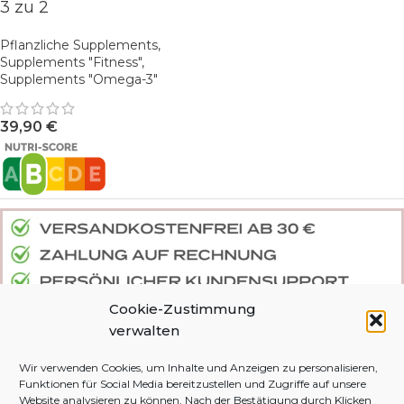
3 zu 2
Pflanzliche Supplements
,
Supplements "Fitness"
,
Supplements "Omega-3"
39,90
€
Cookie-Zustimmung
verwalten
Wir verwenden Cookies, um Inhalte und Anzeigen zu personalisieren,
DEINE BESTELLUNG
DJIVE NATURALS
Funktionen für Social Media bereitzustellen und Zugriffe auf unsere
Website analysieren zu können. Nach der Bestätigung durch Klicken