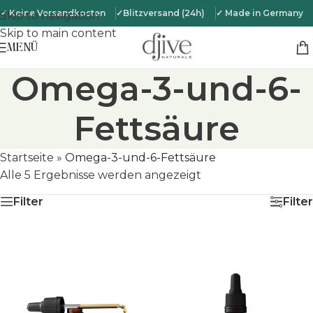
✓ Keine Versandkosten
✓Blitzversand (24h)
✓ Made in Germany
Skip to navigation
Skip to main content
MENÜ
Omega-3-und-6-
Fettsäure
Startseite
»
Omega-3-und-6-Fettsäure
Alle 5 Ergebnisse werden angezeigt
Filter
Filter