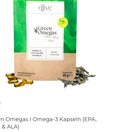
V
A
n Omegas I Omega-3 Kapseln (EPA,
 & ALA)