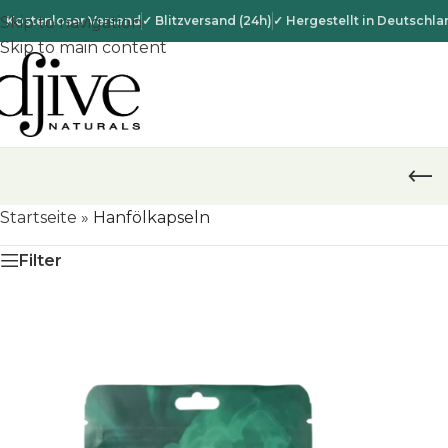
 Kostenloser Versand
Skip to navigation
✓ Blitzversand (24h)
✓ Hergestellt in Deutschla
Skip to main content
Startseite
»
Hanfölkapseln
Filter