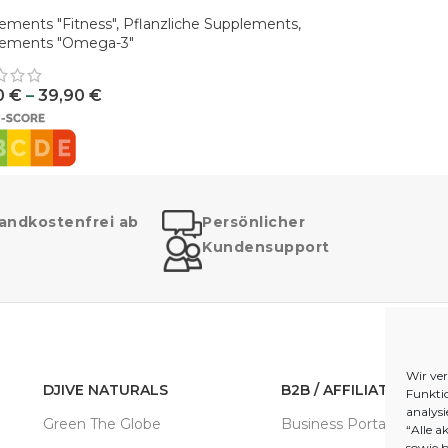
ements "Fitness"
,
Pflanzliche Supplements
,
lements "Omega-3"
0
€
–
39,90
€
andkostenfrei ab
Persönlicher
Kundensupport
Wir ve
DJIVE NATURALS
B2B / AFFILIATE
Funktio
analys
Green The Globe
Business Portal
“Alle a
sowie b