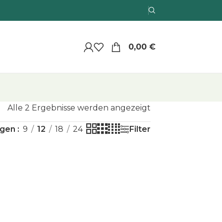
0,00
€
Alle 2 Ergebnisse werden angezeigt
Filter
igen
9
12
18
24