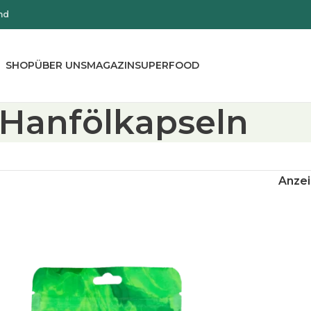
nd
SHOP
ÜBER UNS
MAGAZIN
SUPERFOOD
Hanfölkapseln
Anze